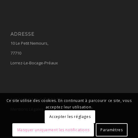
ADRESSE
10 Le Petit Nemours,
77710
Lorrez-Le-Bocage-Préaux
MENTIONS LÉGALES
Ce site utilise des cookies. En continuant à parcourir ce site, vous
acceptez leur utilisation.
Mentions Légales
Accepter les réglages
Masquer uniquement les notifications
Paramètres