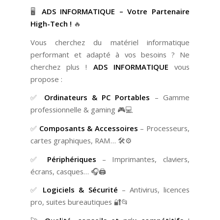
🖥️
ADS INFORMATIQUE – Votre Partenaire
High-Tech !
🔥
Vous cherchez du matériel informatique
performant et adapté à vos besoins ? Ne
cherchez plus !
ADS INFORMATIQUE
vous
propose :
✅
Ordinateurs & PC Portables
– Gamme
professionnelle & gaming 🎮💻
✅
Composants & Accessoires
– Processeurs,
cartes graphiques, RAM… 🛠️⚙️
✅
Périphériques
– Imprimantes, claviers,
écrans, casques… 🎧🖨️
✅
Logiciels & Sécurité
– Antivirus, licences
pro, suites bureautiques 🔐📂