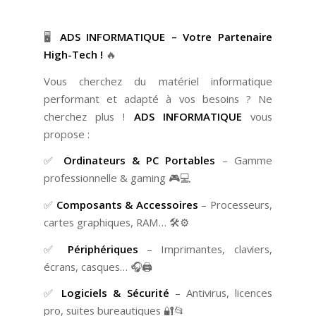
🖥️
ADS INFORMATIQUE – Votre Partenaire
High-Tech !
🔥
Vous cherchez du matériel informatique
performant et adapté à vos besoins ? Ne
cherchez plus !
ADS INFORMATIQUE
vous
propose :
✅
Ordinateurs & PC Portables
– Gamme
professionnelle & gaming 🎮💻
✅
Composants & Accessoires
– Processeurs,
cartes graphiques, RAM… 🛠️⚙️
✅
Périphériques
– Imprimantes, claviers,
écrans, casques… 🎧🖨️
✅
Logiciels & Sécurité
– Antivirus, licences
pro, suites bureautiques 🔐📂