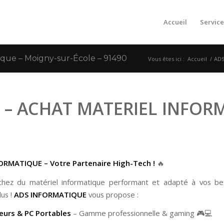
Accueil
Service
que – Moigny-sur-École – 91490
Vous êtes ici :
Accueil
/
ADS
– ACHAT MATERIEL INFORM
ORMATIQUE – Votre Partenaire High-Tech !
🔥
chez du matériel informatique performant et adapté à vos be
lus !
ADS INFORMATIQUE
vous propose :
eurs & PC Portables
– Gamme professionnelle & gaming 🎮💻