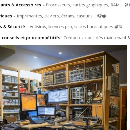
ants & Accessoires
– Processeurs, cartes graphiques, RAM… 🛠️
riques
– Imprimantes, claviers, écrans, casques… 🎧🖨️
s & Sécurité
– Antivirus, licences pro, suites bureautiques 🔐📂
, conseils et prix compétitifs
! Contactez-nous dès maintenant 