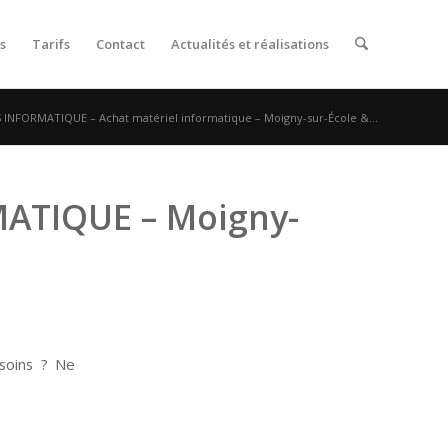
s
Tarifs
Contact
Actualités et réalisations
 INFORMATIQUE – Achat matériel informatique – Moigny-sur-École &...
ATIQUE – Moigny-
soins ? Ne