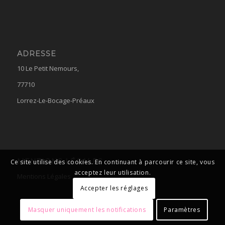
ADRESSE
10 Le Petit Nemours,
77710
Lorrez-Le-Bocage-Préaux
MENTIONS LÉGALES
Ce site utilise des cookies. En continuant à parcourir ce site, vous
acceptez leur utilisation.
Mentions Légales
Accepter les réglages
Masquer uniquement les notifications
Paramètres