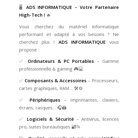
🖥️
ADS INFORMATIQUE – Votre Partenaire
High-Tech !
🔥
Vous cherchez du matériel informatique
performant et adapté à vos besoins ? Ne
cherchez plus !
ADS INFORMATIQUE
vous
propose :
✅
Ordinateurs & PC Portables
– Gamme
professionnelle & gaming 🎮💻
✅
Composants & Accessoires
– Processeurs,
cartes graphiques, RAM… 🛠️⚙️
✅
Périphériques
– Imprimantes, claviers,
écrans, casques… 🎧🖨️
✅
Logiciels & Sécurité
– Antivirus, licences
pro, suites bureautiques 🔐📂