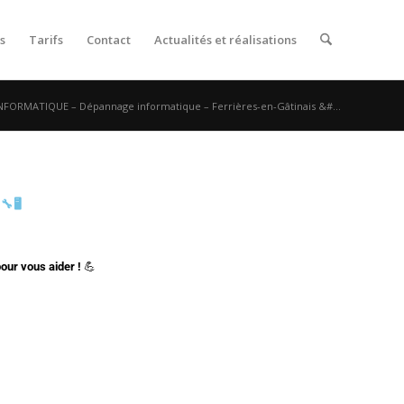
s
Tarifs
Contact
Actualités et réalisations
NFORMATIQUE – Dépannage informatique – Ferrières-en-Gâtinais &#...
🔧🖥️
ur vous aider !
💪