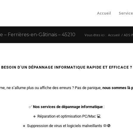
Accueil
Service
 Ferrières-en-Gâtinais – 45210
Vous êtes ici :
Accueil
/
ADS I

BESOIN D’UN DÉPANNAGE INFORMATIQUE RAPIDE ET EFFICACE ?
ame, ne s’allume plus ou affiche des erreurs ? Pas de panique,
nous sommes là po
✅
Nos services de dépannage informatique
:
🔹 Réparation et optimisation PC/Mac 💻
🔹 Suppression de virus et logiciels malveillants 🦠🚫