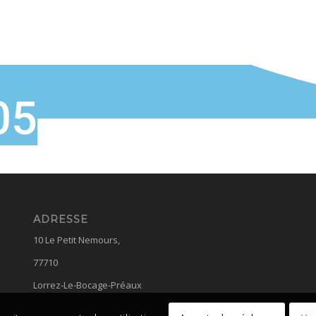
05
ADRESSE
10 Le Petit Nemours,
77710
Lorrez-Le-Bocage-Préaux