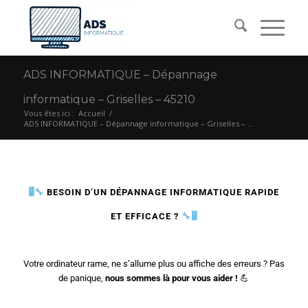
ADS INFORMATIQUE – Dépannage
informatique – Griselles – 45210
Vous êtes ici :
Accueil
/
ADS INFORMATIQUE – Dépannage informatique – Griselles – ...
🖥️🔧
BESOIN D’UN DÉPANNAGE INFORMATIQUE RAPIDE
ET EFFICACE ?
🔧🖥️
Votre ordinateur rame, ne s’allume plus ou affiche des erreurs ? Pas
de panique,
nous sommes là pour vous aider !
💪