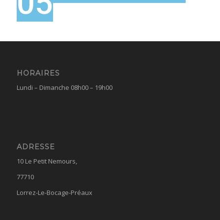
05
HORAIRES
Lundi – Dimanche 08h00 – 19h00
ADRESSE
10 Le Petit Nemours,
77710
Lorrez-Le-Bocage-Préaux