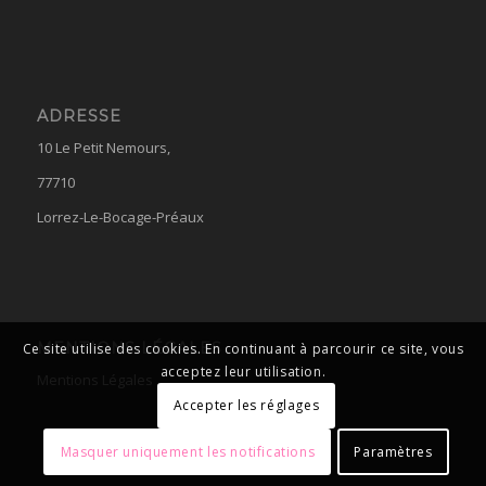
ADRESSE
10 Le Petit Nemours,
77710
Lorrez-Le-Bocage-Préaux
MENTIONS LÉGALES
Ce site utilise des cookies. En continuant à parcourir ce site, vous
acceptez leur utilisation.
Mentions Légales
Accepter les réglages
Masquer uniquement les notifications
Paramètres