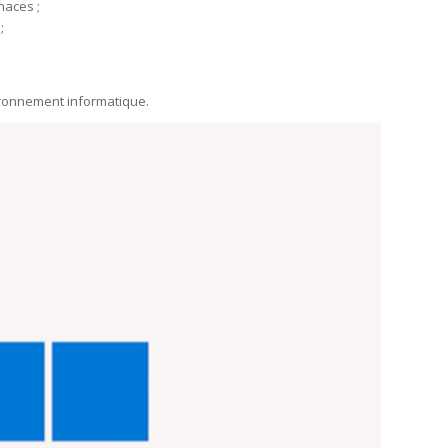
naces ;
;
nvironnement informatique.