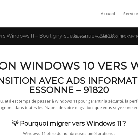
Accueil
Service
s Windows 11 – Boutigny-sur-Essonne – 91820
Vous êtes ici :
Accueil
/
ADS INFORMATIQU
ION WINDOWS 10 VERS 
ANSITION AVEC ADS INFORMAT
ESSONNE – 91820
, et il est temps de passer à Windows 11 pour garantir la sécurité, la perfo
ons dans toutes les étapes de votre migration, que vous soyez une entre
💡 Pourquoi migrer vers Windows 11 ?
Windows 11 offre de nombreuses améliorations :