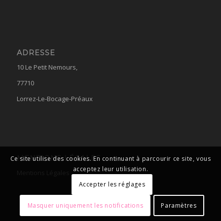
ADRESSE
10 Le Petit Nemours,
77710
Lorrez-Le-Bocage-Préaux
MENTIONS LÉGALES
Ce site utilise des cookies. En continuant à parcourir ce site, vous
acceptez leur utilisation.
Mentions Légales
Accepter les réglages
Masquer uniquement les notifications
Paramètres