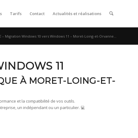
s
Tarifs
Contact
Actualités et réalisations
– Migration Windows 10 vers Windows 11 – Moret-Loing-et-Orvanne...
WINDOWS 11
QUE À MORET-LOING-ET-
rmance et la compatibilité de vos outils.
prise, un indépendant ou un particulier. 💻