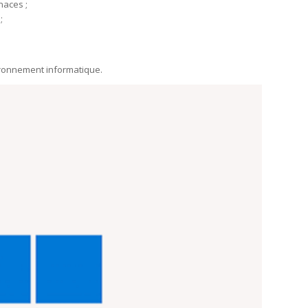
naces ;
;
nvironnement informatique.