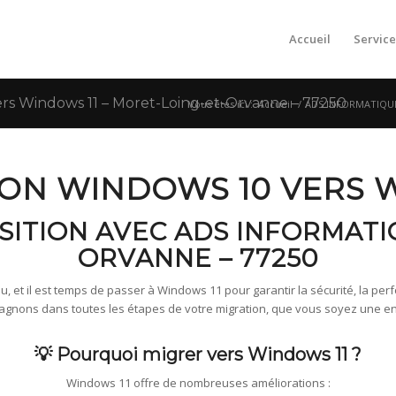
Accueil
Service
s Windows 11 – Moret-Loing-et-Orvanne – 77250
Vous êtes ici :
Accueil
/
ADS INFORMATIQUE 
ION WINDOWS 10 VERS 
NSITION AVEC ADS INFORMATI
ORVANNE – 77250
, et il est temps de passer à Windows 11 pour garantir la sécurité, la perfo
ons dans toutes les étapes de votre migration, que vous soyez une entre
💡 Pourquoi migrer vers Windows 11 ?
Windows 11 offre de nombreuses améliorations :