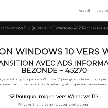
Accueil
Service
s Windows 11 – Quiers-sur-Bezonde – 45270
Vous êtes ici :
Accueil
/
ADS INFORMATI
ION WINDOWS 10 VERS 
RANSITION AVEC ADS INFORMA
BEZONDE – 45270
, et il est temps de passer à Windows 11 pour garantir la sécurité, la perfo
ons dans toutes les étapes de votre migration, que vous soyez une entre
💡 Pourquoi migrer vers Windows 11 ?
Windows 11 offre de nombreuses améliorations :