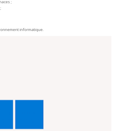
naces ;
;
nvironnement informatique.