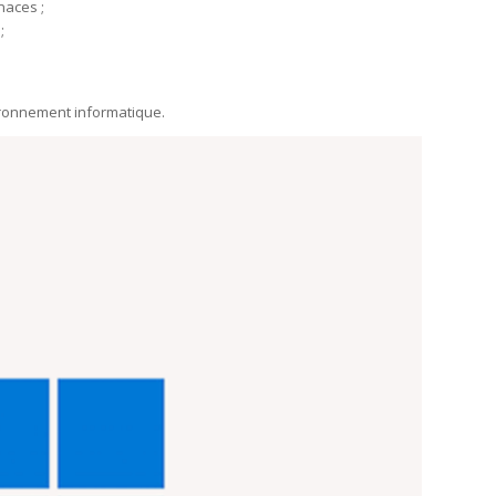
naces ;
;
nvironnement informatique.