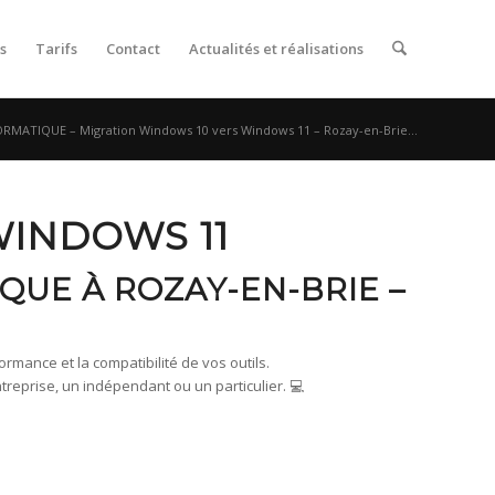
s
Tarifs
Contact
Actualités et réalisations
RMATIQUE – Migration Windows 10 vers Windows 11 – Rozay-en-Brie...
WINDOWS 11
QUE À ROZAY-EN-BRIE –
rmance et la compatibilité de vos outils.
prise, un indépendant ou un particulier. 💻