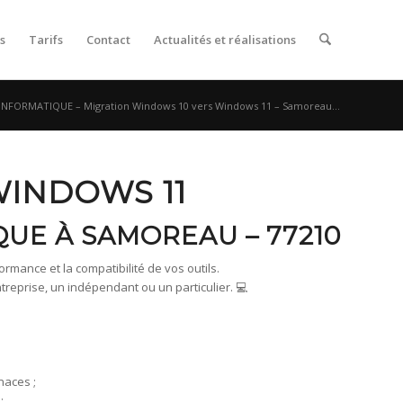
s
Tarifs
Contact
Actualités et réalisations
INFORMATIQUE – Migration Windows 10 vers Windows 11 – Samoreau...
WINDOWS 11
QUE À SAMOREAU – 77210
rmance et la compatibilité de vos outils.
prise, un indépendant ou un particulier. 💻
naces ;
;