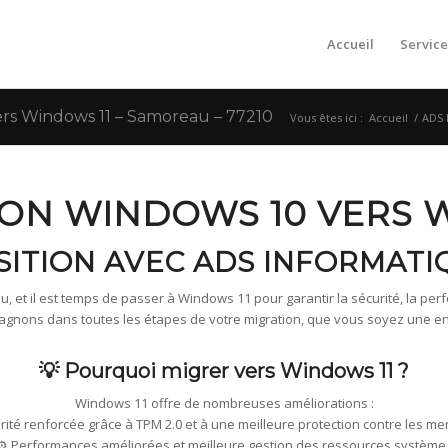
Accueil
Service
s Windows 11 – Samoreau – 77210
Vous êtes ici :
Accueil
/
ADS 
ION WINDOWS 10 VERS 
SITION AVEC ADS INFORMATI
, et il est temps de passer à Windows 11 pour garantir la sécurité, la perfo
ons dans toutes les étapes de votre migration, que vous soyez une entre
💡 Pourquoi migrer vers Windows 11 ?
Windows 11 offre de nombreuses améliorations :
urité renforcée grâce à TPM 2.0 et à une meilleure protection contre les me
⚙️ Performances améliorées et meilleure gestion des ressources système 