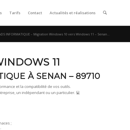
s
Tarifs
Contact
Actualités et réalisations
ADS INFORMATIQUE – Migration Windows 10 vers Windows 11 – Senan...
WINDOWS 11
IQUE À SENAN – 89710
rmance et la compatibilité de vos outils.
prise, un indépendant ou un particulier. 💻
naces ;
;