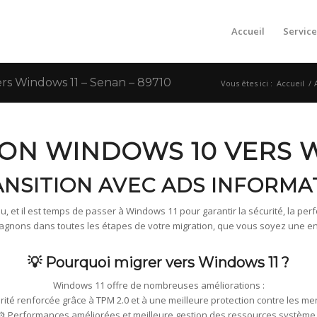
Accueil
Service
s Windows 11 – Senan – 89710
Vous êtes ici :
Accueil
/
ION WINDOWS 10 VERS 
ANSITION AVEC ADS INFORMAT
, et il est temps de passer à Windows 11 pour garantir la sécurité, la perfo
ons dans toutes les étapes de votre migration, que vous soyez une entre
💡 Pourquoi migrer vers Windows 11 ?
Windows 11 offre de nombreuses améliorations :
urité renforcée grâce à TPM 2.0 et à une meilleure protection contre les me
⚙️ Performances améliorées et meilleure gestion des ressources système 