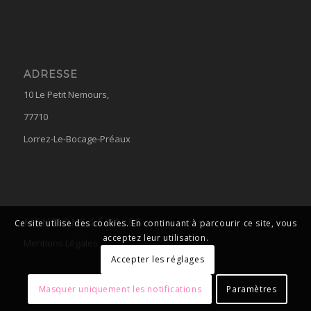
ADRESSE
10 Le Petit Nemours,
77710
Lorrez-Le-Bocage-Préaux
MENTIONS LÉGALES
Ce site utilise des cookies. En continuant à parcourir ce site, vous
acceptez leur utilisation.
Mentions Légales
Accepter les réglages
Masquer uniquement les notifications
Paramètres