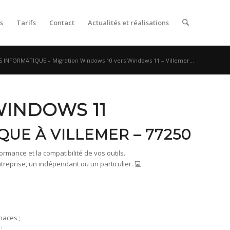
s
Tarifs
Contact
Actualités et réalisations
S INFORMATIQUE – Migration Windows 10 vers Windows 11 – Villemer...
WINDOWS 11
QUE À VILLEMER – 77250
rmance et la compatibilité de vos outils.
prise, un indépendant ou un particulier. 💻
naces ;
;