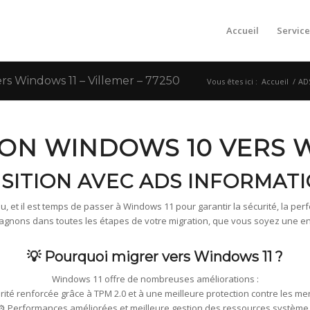
Accueil
Service
s Windows 11 – Villemer – 77250
Vous êtes ici :
Accueil
/
AD
ION WINDOWS 10 VERS 
SITION AVEC ADS INFORMATI
, et il est temps de passer à Windows 11 pour garantir la sécurité, la perfo
ons dans toutes les étapes de votre migration, que vous soyez une entre
💡 Pourquoi migrer vers Windows 11 ?
Windows 11 offre de nombreuses améliorations :
urité renforcée grâce à TPM 2.0 et à une meilleure protection contre les me
⚙️ Performances améliorées et meilleure gestion des ressources système 