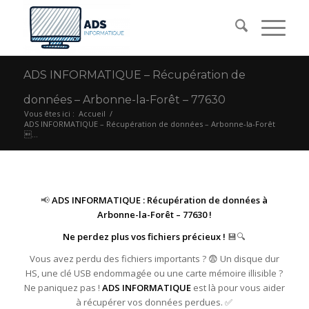
ADS INFORMATIQUE – Récupération de
données – Arbonne-la-Forêt – 77630
Vous êtes ici :
Accueil
/
ADS INFORMATIQUE – Récupération de données – Arbonne-la-Forêt
...
📢
ADS INFORMATIQUE : Récupération de données à
Arbonne-la-Forêt – 77630 !
Ne perdez plus vos fichiers précieux !
💾🔍
Vous avez perdu des fichiers importants ? 😨 Un disque dur
HS, une clé USB endommagée ou une carte mémoire illisible ?
Ne paniquez pas !
ADS INFORMATIQUE
est là pour vous aider
à récupérer vos données perdues. ✅