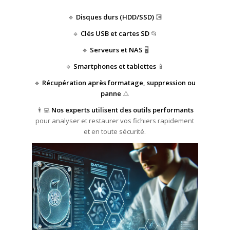
🔹
Disques durs (HDD/SSD)
💽
🔹
Clés USB et cartes SD
📂
🔹
Serveurs et NAS
🖥️
🔹
Smartphones et tablettes
📱
🔹
Récupération après formatage, suppression ou
panne
⚠️
👨‍💻
Nos experts utilisent des outils performants
pour analyser et restaurer vos fichiers rapidement
et en toute sécurité.