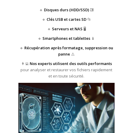
🔹
Disques durs (HDD/SSD)
💽
🔹
Clés USB et cartes SD
📂
🔹
Serveurs et NAS
🖥️
🔹
Smartphones et tablettes
📱
🔹
Récupération après formatage, suppression ou
panne
⚠️
👨‍💻
Nos experts utilisent des outils performants
pour analyser et restaurer vos fichiers rapidement
et en toute sécurité.