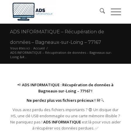
ADS INFORMATIQUE – Récupération de
données – Bagneaux-sur-Loing – 77167
Vous êtes ici :
Accueil
/
ADS INFORMATIQUE – Récupération de données – Bagneaux-sur-
Loing &#...
📢
ADS INFORMATIQUE : Récupération de données à
Bagneaux-sur-Loing – 77167 !
Ne perdez plus vos fichiers précieux !
💾🔍
Vous avez perdu des fichiers importants ? 😨 Un disque dur
HS, une clé USB endommagée ou une carte mémoire illisible ?
Ne paniquez pas !
ADS INFORMATIQUE
est là pour vous aider
à récupérer vos données perdues. ✅