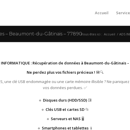
Accueil
Service
s – Beaumont-du-Gâtinais – 77890
Vous êtes ici :
Accueil
/
ADS IN
 INFORMATIQUE : Récupération de données à Beaumont-du-Gâtinais – 
Ne perdez plus vos fichiers précieux !
💾🔍
HS, une clé USB endommagée ou une carte mémoire illisible ? Ne paniquez
vos données perdues. ✅
🔹
Disques durs (HDD/SSD)
💽
🔹
Clés USB et cartes SD
📂
🔹
Serveurs et NAS
🖥️
🔹
Smartphones et tablettes
📱