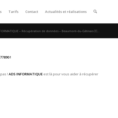
s
Tarifs
Contact
Actualités et réalisations
FORMATIQUE – Récupération de données – Beaumont-du-Gâtinais ...
77890 !
 pas !
ADS INFORMATIQUE
est là pour vous aider à récupérer