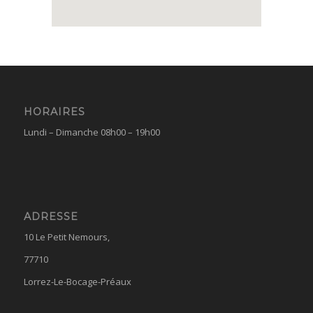
HORAIRES
Lundi – Dimanche 08h00 – 19h00
ADRESSE
10 Le Petit Nemours,
77710
Lorrez-Le-Bocage-Préaux