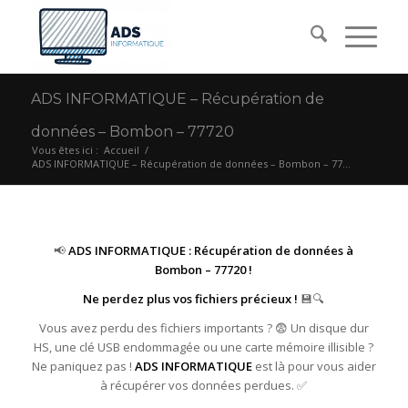
ADS INFORMATIQUE – Récupération de
données – Bombon – 77720
Vous êtes ici :
Accueil
/
ADS INFORMATIQUE – Récupération de données – Bombon – 77...
📢
ADS INFORMATIQUE : Récupération de données à
Bombon – 77720 !
Ne perdez plus vos fichiers précieux !
💾🔍
Vous avez perdu des fichiers importants ? 😨 Un disque dur
HS, une clé USB endommagée ou une carte mémoire illisible ?
Ne paniquez pas !
ADS INFORMATIQUE
est là pour vous aider
à récupérer vos données perdues. ✅