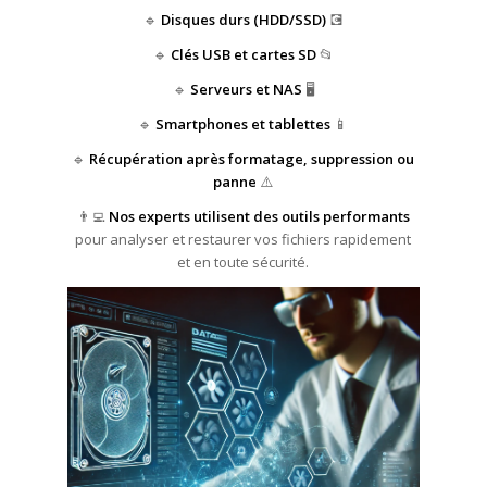
🔹
Disques durs (HDD/SSD)
💽
🔹
Clés USB et cartes SD
📂
🔹
Serveurs et NAS
🖥️
🔹
Smartphones et tablettes
📱
🔹
Récupération après formatage, suppression ou
panne
⚠️
👨‍💻
Nos experts utilisent des outils performants
pour analyser et restaurer vos fichiers rapidement
et en toute sécurité.