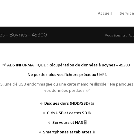
Accueil
Service
s – Boynes – 45300
Vous êtes ici :
Acc
📢
ADS INFORMATIQUE : Récupération de données à Boynes – 45300 !
Ne perdez plus vos fichiers précieux !
💾🔍
HS, une clé USB endommagée ou une carte mémoire illisible ? Ne paniquez
vos données perdues. ✅
🔹
Disques durs (HDD/SSD)
💽
🔹
Clés USB et cartes SD
📂
🔹
Serveurs et NAS
🖥️
🔹
Smartphones et tablettes
📱