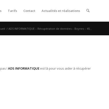
s
Tarifs
Contact
Actualités et réalisations
ueil
/
ADS INFORMATIQUE – Récupération de données – Boynes – 45...
 pas !
ADS INFORMATIQUE
est là pour vous aider à récupérer