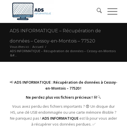
ADS INFORMATIQUE – Récupération de
données – Cessoy-en-Montois – 77520
Vous êtes ici :
Accueil
/
ADS INFORMATIQUE – Récupération de données – Cessoy-en-Montois
&#...
📢
ADS INFORMATIQUE : Récupération de données à Cessoy-
en-Montois – 77520 !
Ne perdez plus vos fichiers précieux !
💾🔍
Vous avez perdu des fichiers importants ? 😨 Un disque dur
HS, une clé USB endommagée ou une carte mémoire illisible ?
Ne paniquez pas !
ADS INFORMATIQUE
est là pour vous aider
à récupérer vos données perdues. ✅