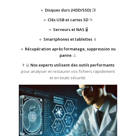
🔹
Disques durs (HDD/SSD)
💽
🔹
Clés USB et cartes SD
📂
🔹
Serveurs et NAS
🖥️
🔹
Smartphones et tablettes
📱
🔹
Récupération après formatage, suppression ou
panne
⚠️
👨‍💻
Nos experts utilisent des outils performants
pour analyser et restaurer vos fichiers rapidement
et en toute sécurité.