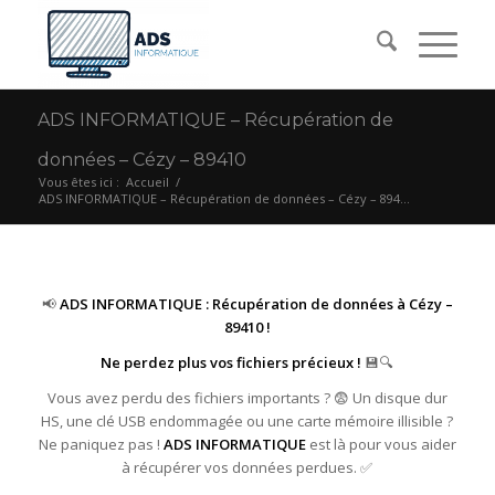
ADS INFORMATIQUE – Récupération de
données – Cézy – 89410
Vous êtes ici :
Accueil
/
ADS INFORMATIQUE – Récupération de données – Cézy – 894...
📢
ADS INFORMATIQUE : Récupération de données à Cézy –
89410 !
Ne perdez plus vos fichiers précieux !
💾🔍
Vous avez perdu des fichiers importants ? 😨 Un disque dur
HS, une clé USB endommagée ou une carte mémoire illisible ?
Ne paniquez pas !
ADS INFORMATIQUE
est là pour vous aider
à récupérer vos données perdues. ✅