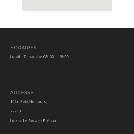
HORAIRES
Lundi – Dimanche 08h00 – 19h00
ADRESSE
10 Le Petit Nemours,
77710
Lorrez-Le-Bocage-Préaux