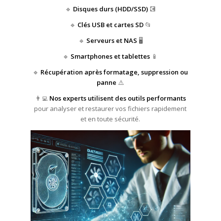
🔹
Disques durs (HDD/SSD)
💽
🔹
Clés USB et cartes SD
📂
🔹
Serveurs et NAS
🖥️
🔹
Smartphones et tablettes
📱
🔹
Récupération après formatage, suppression ou
panne
⚠️
👨‍💻
Nos experts utilisent des outils performants
pour analyser et restaurer vos fichiers rapidement
et en toute sécurité.