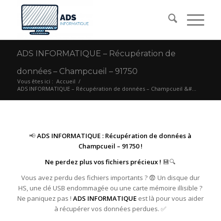
ADS INFORMATIQUE – Récupération de
données – Champcueil – 91750
Vous êtes ici :
Accueil
/
ADS INFORMATIQUE – Récupération de données – Champcueil &#...
📢
ADS INFORMATIQUE : Récupération de données à
Champcueil – 91750 !
Ne perdez plus vos fichiers précieux !
💾🔍
Vous avez perdu des fichiers importants ? 😨 Un disque dur
HS, une clé USB endommagée ou une carte mémoire illisible ?
Ne paniquez pas !
ADS INFORMATIQUE
est là pour vous aider
à récupérer vos données perdues. ✅