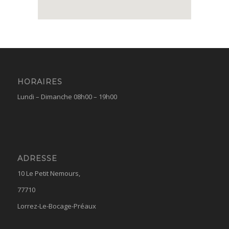
HORAIRES
Lundi – Dimanche 08h00 – 19h00
ADRESSE
10 Le Petit Nemours,
77710
Lorrez-Le-Bocage-Préaux