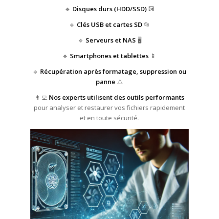
🔹
Disques durs (HDD/SSD)
💽
🔹
Clés USB et cartes SD
📂
🔹
Serveurs et NAS
🖥️
🔹
Smartphones et tablettes
📱
🔹
Récupération après formatage, suppression ou
panne
⚠️
👨‍💻
Nos experts utilisent des outils performants
pour analyser et restaurer vos fichiers rapidement
et en toute sécurité.