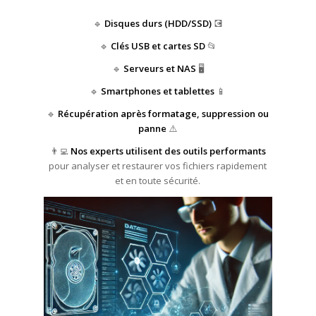
🔹
Disques durs (HDD/SSD)
💽
🔹
Clés USB et cartes SD
📂
🔹
Serveurs et NAS
🖥️
🔹
Smartphones et tablettes
📱
🔹
Récupération après formatage, suppression ou
panne
⚠️
👨‍💻
Nos experts utilisent des outils performants
pour analyser et restaurer vos fichiers rapidement
et en toute sécurité.