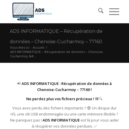
ADS INFORMATIQUE – Récupération de
données – Chenoise-Cucharmoy – 77160
Vous êtes ici :
Accueil
/
ADS INFORMATIQUE – Récupération de données – Chenoise-
Cucharmoy &#...
📢
ADS INFORMATIQUE : Récupération de données à
Chenoise-Cucharmoy – 77160 !
Ne perdez plus vos fichiers précieux !
💾🔍
Vous avez perdu des fichiers importants ? 😨 Un disque dur
HS, une clé USB endommagée ou une carte mémoire illisible ?
Ne paniquez pas !
ADS INFORMATIQUE
est là pour vous aider
à récupérer vos données perdues. ✅