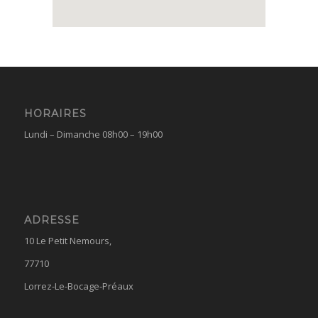
HORAIRES
Lundi – Dimanche 08h00 – 19h00
ADRESSE
10 Le Petit Nemours,
77710
Lorrez-Le-Bocage-Préaux