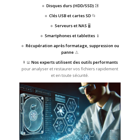
🔹
Disques durs (HDD/SSD)
💽
🔹
Clés USB et cartes SD
📂
🔹
Serveurs et NAS
🖥️
🔹
Smartphones et tablettes
📱
🔹
Récupération après formatage, suppression ou
panne
⚠️
👨‍💻
Nos experts utilisent des outils performants
pour analyser et restaurer vos fichiers rapidement
et en toute sécurité.