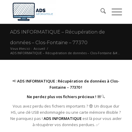
ADS INFORMATIQUE – Récupération de
données – Clos-Fontaine – 77370
Vous êtes ici :
Accueil
/
ADS INFORMATIQUE – Récupération de données – Clos-Fontaine &#...
📢
ADS INFORMATIQUE : Récupération de données à Clos-
Fontaine – 77370 !
Ne perdez plus vos fichiers précieux !
💾🔍
Vous avez perdu des fichiers importants ? 😨 Un disque dur
HS, une clé USB endommagée ou une carte mémoire illisible ?
Ne paniquez pas !
ADS INFORMATIQUE
est là pour vous aider
à récupérer vos données perdues. ✅