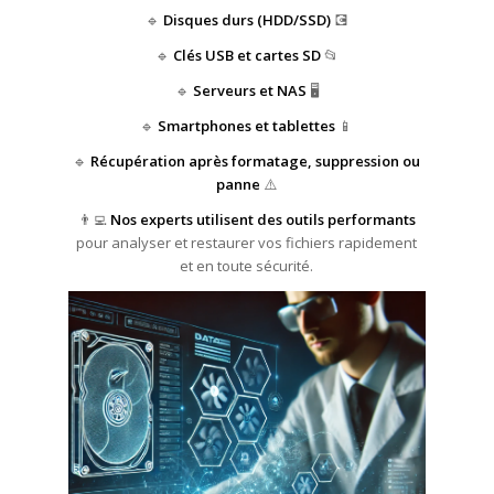
🔹
Disques durs (HDD/SSD)
💽
🔹
Clés USB et cartes SD
📂
🔹
Serveurs et NAS
🖥️
🔹
Smartphones et tablettes
📱
🔹
Récupération après formatage, suppression ou
panne
⚠️
👨‍💻
Nos experts utilisent des outils performants
pour analyser et restaurer vos fichiers rapidement
et en toute sécurité.