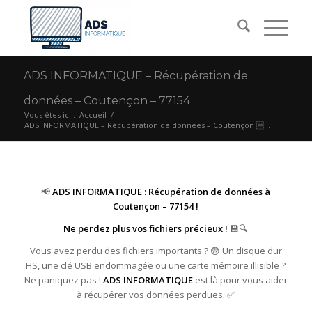
ADS INFORMATIQUE – Récupération de
données – Coutençon – 77154
Vous êtes ici :
Accueil
/
ADS INFORMATIQUE – Récupération de données – Coutençon ...
📢
ADS INFORMATIQUE : Récupération de données à
Coutençon – 77154 !
Ne perdez plus vos fichiers précieux !
💾🔍
Vous avez perdu des fichiers importants ? 😨 Un disque dur
HS, une clé USB endommagée ou une carte mémoire illisible ?
Ne paniquez pas !
ADS INFORMATIQUE
est là pour vous aider
à récupérer vos données perdues. ✅