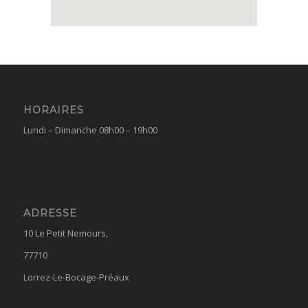
HORAIRES
Lundi – Dimanche 08h00 – 19h00
ADRESSE
10 Le Petit Nemours,
77710
Lorrez-Le-Bocage-Préaux