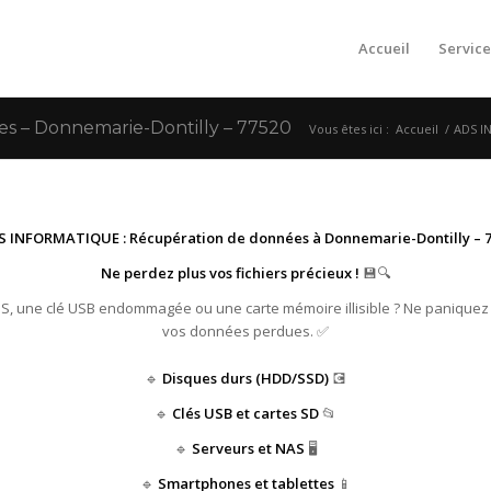
Accueil
Service
 – Donnemarie-Dontilly – 77520
Vous êtes ici :
Accueil
/
ADS I
S INFORMATIQUE : Récupération de données à Donnemarie-Dontilly – 7
Ne perdez plus vos fichiers précieux !
💾🔍
HS, une clé USB endommagée ou une carte mémoire illisible ? Ne paniquez
vos données perdues. ✅
🔹
Disques durs (HDD/SSD)
💽
🔹
Clés USB et cartes SD
📂
🔹
Serveurs et NAS
🖥️
🔹
Smartphones et tablettes
📱