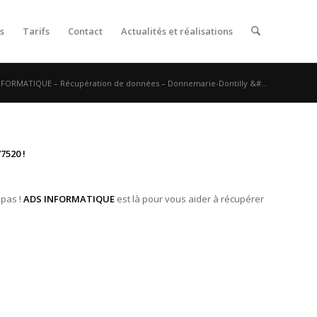
s
Tarifs
Contact
Actualités et réalisations
NFORMATIQUE – Récupération de données – Donnemarie-Dontilly &#...
7520 !
 pas !
ADS INFORMATIQUE
est là pour vous aider à récupérer