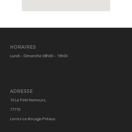
HORAIRES
Lundi – Dimanche 08h00 – 19h00
ADRESSE
10 Le Petit Nemours,
77710
Lorrez-Le-Bocage-Préaux