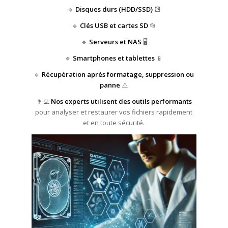
🔹
Disques durs (HDD/SSD)
💽
🔹
Clés USB et cartes SD
📂
🔹
Serveurs et NAS
🖥️
🔹
Smartphones et tablettes
📱
🔹
Récupération après formatage, suppression ou
panne
⚠️
👨‍💻
Nos experts utilisent des outils performants
pour analyser et restaurer vos fichiers rapidement
et en toute sécurité.