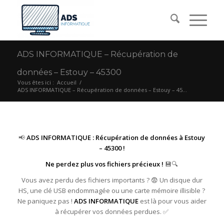
ADS INFORMATIQUE – Récupération de
données – Estouy – 45300
Vous êtes ici :
Accueil
/
ADS INFORMATIQUE – Récupération de données – Estouy – 45...
📢
ADS INFORMATIQUE : Récupération de données à Estouy
– 45300 !
Ne perdez plus vos fichiers précieux !
💾🔍
Vous avez perdu des fichiers importants ? 😨 Un disque dur
HS, une clé USB endommagée ou une carte mémoire illisible ?
Ne paniquez pas !
ADS INFORMATIQUE
est là pour vous aider
à récupérer vos données perdues. ✅