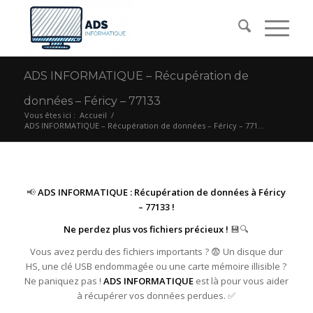
ADS INFORMATIQUE – Récupération de
données – Féricy – 77133
Vous êtes ici :
Accueil
/
ADS INFORMATIQUE – Récupération de données – Féricy – 771...
📢
ADS INFORMATIQUE : Récupération de données à Féricy
– 77133 !
Ne perdez plus vos fichiers précieux !
💾🔍
Vous avez perdu des fichiers importants ? 😨 Un disque dur
HS, une clé USB endommagée ou une carte mémoire illisible ?
Ne paniquez pas !
ADS INFORMATIQUE
est là pour vous aider
à récupérer vos données perdues. ✅