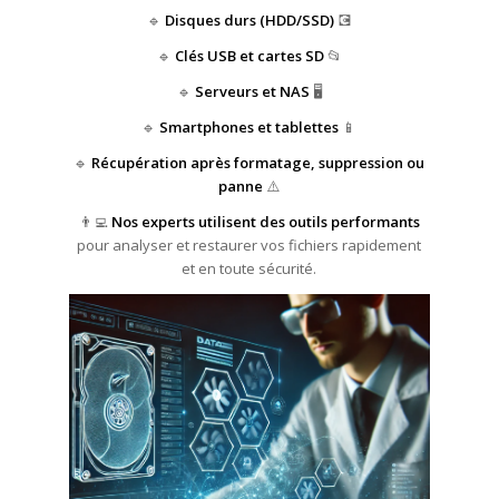
🔹
Disques durs (HDD/SSD)
💽
🔹
Clés USB et cartes SD
📂
🔹
Serveurs et NAS
🖥️
🔹
Smartphones et tablettes
📱
🔹
Récupération après formatage, suppression ou
panne
⚠️
👨‍💻
Nos experts utilisent des outils performants
pour analyser et restaurer vos fichiers rapidement
et en toute sécurité.