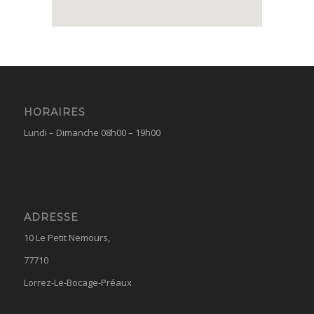
HORAIRES
Lundi – Dimanche 08h00 – 19h00
ADRESSE
10 Le Petit Nemours,
77710
Lorrez-Le-Bocage-Préaux