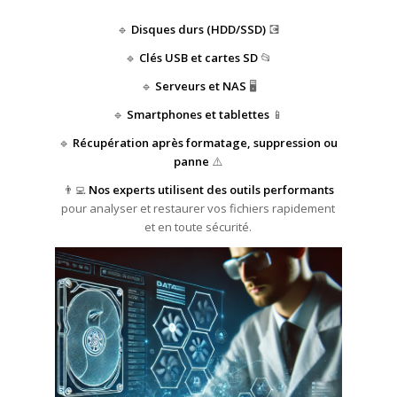
🔹
Disques durs (HDD/SSD)
💽
🔹
Clés USB et cartes SD
📂
🔹
Serveurs et NAS
🖥️
🔹
Smartphones et tablettes
📱
🔹
Récupération après formatage, suppression ou
panne
⚠️
👨‍💻
Nos experts utilisent des outils performants
pour analyser et restaurer vos fichiers rapidement
et en toute sécurité.