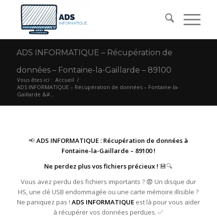
ADS INFORMATIQUE – Récupération de
données – Fontaine-la-Gaillarde – 89100
Vous êtes ici :
Accueil
/
ADS INFORMATIQUE – Récupération de données – Fontaine-la-
Gaillarde &#...
📢
ADS INFORMATIQUE : Récupération de données à
Fontaine-la-Gaillarde – 89100 !
Ne perdez plus vos fichiers précieux !
💾🔍
Vous avez perdu des fichiers importants ? 😨 Un disque dur
HS, une clé USB endommagée ou une carte mémoire illisible ?
Ne paniquez pas !
ADS INFORMATIQUE
est là pour vous aider
à récupérer vos données perdues. ✅