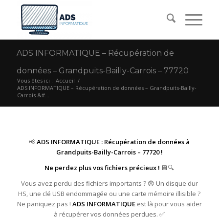
ADS INFORMATIQUE – Récupération de
données – Grandpuits-Bailly-Carrois – 77720
Vous êtes ici :
Accueil
/
ADS INFORMATIQUE – Récupération de données – Grandpuits-Bailly-
Carrois &#...
📢
ADS INFORMATIQUE : Récupération de données à
Grandpuits-Bailly-Carrois – 77720 !
Ne perdez plus vos fichiers précieux !
💾🔍
Vous avez perdu des fichiers importants ? 😨 Un disque dur
HS, une clé USB endommagée ou une carte mémoire illisible ?
Ne paniquez pas !
ADS INFORMATIQUE
est là pour vous aider
à récupérer vos données perdues. ✅