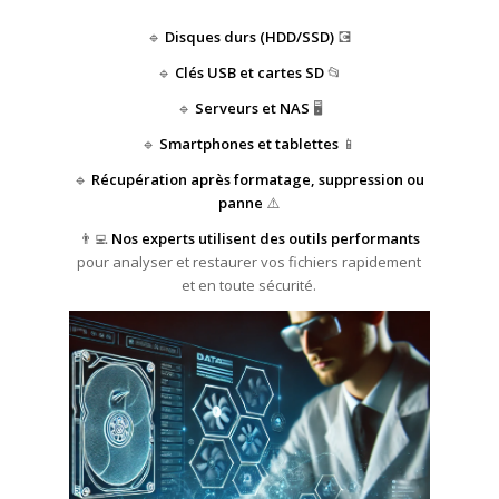
🔹
Disques durs (HDD/SSD)
💽
🔹
Clés USB et cartes SD
📂
🔹
Serveurs et NAS
🖥️
🔹
Smartphones et tablettes
📱
🔹
Récupération après formatage, suppression ou
panne
⚠️
👨‍💻
Nos experts utilisent des outils performants
pour analyser et restaurer vos fichiers rapidement
et en toute sécurité.