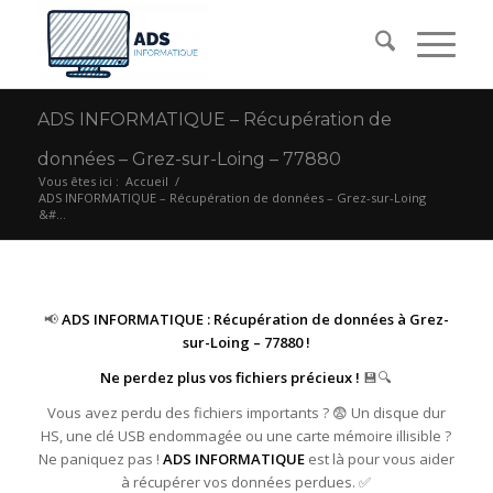
ADS INFORMATIQUE – Récupération de
données – Grez-sur-Loing – 77880
Vous êtes ici :
Accueil
/
ADS INFORMATIQUE – Récupération de données – Grez-sur-Loing
&#...
📢
ADS INFORMATIQUE : Récupération de données à Grez-
sur-Loing – 77880 !
Ne perdez plus vos fichiers précieux !
💾🔍
Vous avez perdu des fichiers importants ? 😨 Un disque dur
HS, une clé USB endommagée ou une carte mémoire illisible ?
Ne paniquez pas !
ADS INFORMATIQUE
est là pour vous aider
à récupérer vos données perdues. ✅