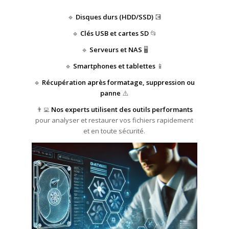
🔹
Disques durs (HDD/SSD)
💽
🔹
Clés USB et cartes SD
📂
🔹
Serveurs et NAS
🖥️
🔹
Smartphones et tablettes
📱
🔹
Récupération après formatage, suppression ou
panne
⚠️
👨‍💻
Nos experts utilisent des outils performants
pour analyser et restaurer vos fichiers rapidement
et en toute sécurité.