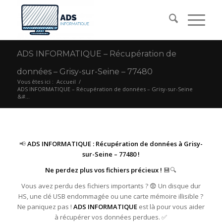
ADS INFORMATIQUE – Récupération de
données – Grisy-sur-Seine – 77480
Vous êtes ici :
Accueil
/
ADS INFORMATIQUE – Récupération de données – Grisy-sur-Seine
&#...
📢
ADS INFORMATIQUE : Récupération de données à Grisy-
sur-Seine – 77480 !
Ne perdez plus vos fichiers précieux !
💾🔍
Vous avez perdu des fichiers importants ? 😨 Un disque dur
HS, une clé USB endommagée ou une carte mémoire illisible ?
Ne paniquez pas !
ADS INFORMATIQUE
est là pour vous aider
à récupérer vos données perdues. ✅