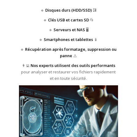
🔹
Disques durs (HDD/SSD)
💽
🔹
Clés USB et cartes SD
📂
🔹
Serveurs et NAS
🖥️
🔹
Smartphones et tablettes
📱
🔹
Récupération après formatage, suppression ou
panne
⚠️
👨‍💻
Nos experts utilisent des outils performants
pour analyser et restaurer vos fichiers rapidement
et en toute sécurité.