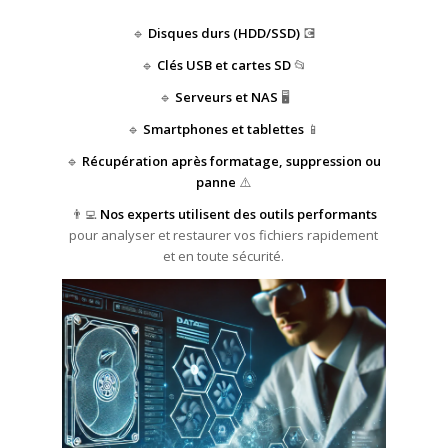
🔹
Disques durs (HDD/SSD)
💽
🔹
Clés USB et cartes SD
📂
🔹
Serveurs et NAS
🖥️
🔹
Smartphones et tablettes
📱
🔹
Récupération après formatage, suppression ou
panne
⚠️
👨‍💻
Nos experts utilisent des outils performants
pour analyser et restaurer vos fichiers rapidement
et en toute sécurité.