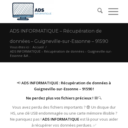
ADS INFORMATIQUE – Récupération de
données – Guigneville-sur-Essonne – 91590
Vous êtes ici :
Accueil
/
ADS INFORMATIQUE – Récupération de données – Guigneville-sur-
Essonne &#...
📢
ADS INFORMATIQUE : Récupération de données à
Guigneville-sur-Essonne – 91590 !
Ne perdez plus vos fichiers précieux !
💾🔍
Vous avez perdu des fichiers importants ? 😨 Un disque dur
HS, une clé USB endommagée ou une carte mémoire illisible ?
Ne paniquez pas !
ADS INFORMATIQUE
est là pour vous aider
à récupérer vos données perdues. ✅