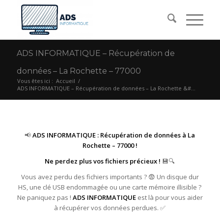
ADS INFORMATIQUE – Récupération de
données – La Rochette – 77000
Vous êtes ici :
Accueil
/
ADS INFORMATIQUE – Récupération de données – La Rochette &#...
📢
ADS INFORMATIQUE : Récupération de données à La
Rochette – 77000 !
Ne perdez plus vos fichiers précieux !
💾🔍
Vous avez perdu des fichiers importants ? 😨 Un disque dur
HS, une clé USB endommagée ou une carte mémoire illisible ?
Ne paniquez pas !
ADS INFORMATIQUE
est là pour vous aider
à récupérer vos données perdues. ✅