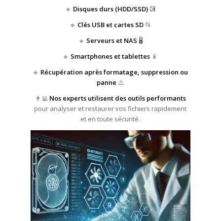
🔹
Disques durs (HDD/SSD)
💽
🔹
Clés USB et cartes SD
📂
🔹
Serveurs et NAS
🖥️
🔹
Smartphones et tablettes
📱
🔹
Récupération après formatage, suppression ou
panne
⚠️
👨‍💻
Nos experts utilisent des outils performants
pour analyser et restaurer vos fichiers rapidement
et en toute sécurité.