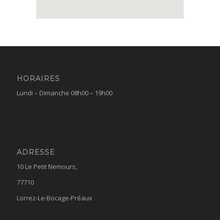
HORAIRES
Lundi – Dimanche 08h00 – 19h00
ADRESSE
10 Le Petit Nemours,
77710
Lorrez-Le-Bocage-Préaux