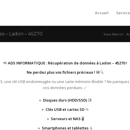
Accueil
Service
s – Ladon – 45270
Vous êtes ici :
Ac
📢
ADS INFORMATIQUE : Récupération de données à Ladon – 45270 !
Ne perdez plus vos fichiers précieux !
💾🔍
HS, une clé USB endommagée ou une carte mémoire illisible ? Ne paniquez
vos données perdues. ✅
🔹
Disques durs (HDD/SSD)
💽
🔹
Clés USB et cartes SD
📂
🔹
Serveurs et NAS
🖥️
🔹
Smartphones et tablettes
📱