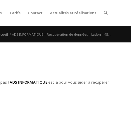
s
Tarifs
Contact
Actualités et réalisations
cueil
/
ADS INFORMATIQUE – Récupération de données – Ladon – 45...
 pas !
ADS INFORMATIQUE
est là pour vous aider à récupérer