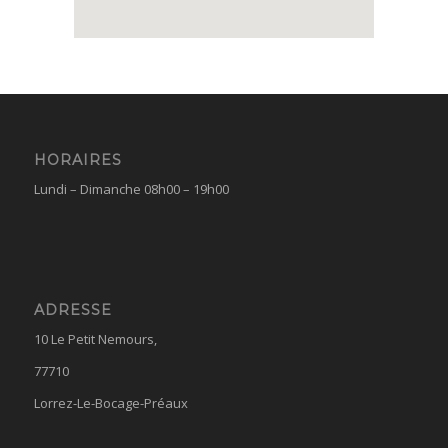
HORAIRES
Lundi – Dimanche 08h00 – 19h00
ADRESSE
10 Le Petit Nemours,
77710
Lorrez-Le-Bocage-Préaux