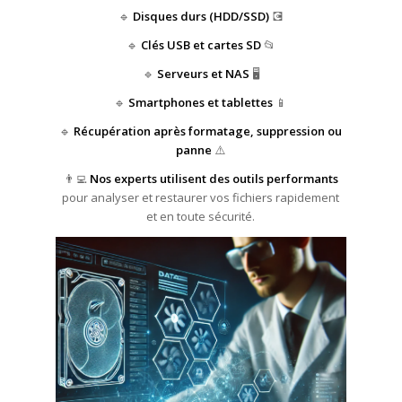
🔹
Disques durs (HDD/SSD)
💽
🔹
Clés USB et cartes SD
📂
🔹
Serveurs et NAS
🖥️
🔹
Smartphones et tablettes
📱
🔹
Récupération après formatage, suppression ou
panne
⚠️
👨‍💻
Nos experts utilisent des outils performants
pour analyser et restaurer vos fichiers rapidement
et en toute sécurité.