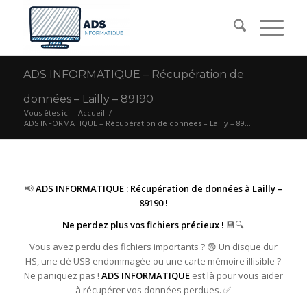
ADS INFORMATIQUE – Récupération de
données – Lailly – 89190
Vous êtes ici :
Accueil
/
ADS INFORMATIQUE – Récupération de données – Lailly – 89...
📢
ADS INFORMATIQUE : Récupération de données à Lailly –
89190 !
Ne perdez plus vos fichiers précieux !
💾🔍
Vous avez perdu des fichiers importants ? 😨 Un disque dur
HS, une clé USB endommagée ou une carte mémoire illisible ?
Ne paniquez pas !
ADS INFORMATIQUE
est là pour vous aider
à récupérer vos données perdues. ✅