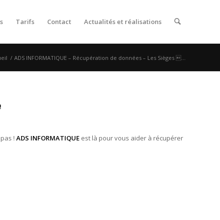
s
Tarifs
Contact
Actualités et réalisations
eil
/
ADS INFORMATIQUE – Récupération de données – Les Sièges ...
!
 pas !
ADS INFORMATIQUE
est là pour vous aider à récupérer