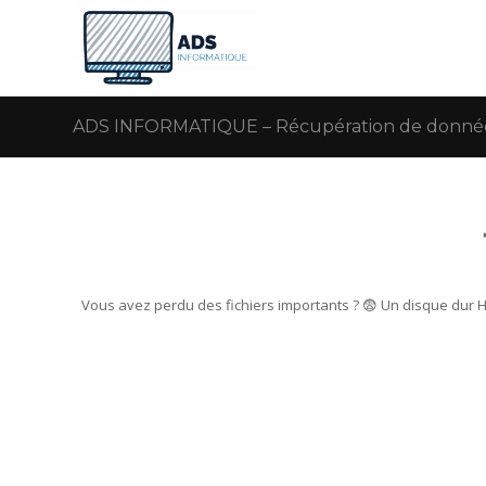
ADS INFORMATIQUE – Récupération de données 
Vous avez perdu des fichiers importants ? 😨 Un disque dur 