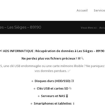
Accueil
Service
– Les Sièges – 89190
Vous êtes ici :
Accu
📢
ADS INFORMATIQUE : Récupération de données à Les Sièges – 89190 
Ne perdez plus vos fichiers précieux !
💾🔍
HS, une clé USB endommagée ou une carte mémoire illisible ? Ne paniquez
vos données perdues. ✅
🔹
Disques durs (HDD/SSD)
💽
🔹
Clés USB et cartes SD
📂
🔹
Serveurs et NAS
🖥️
🔹
Smartphones et tablettes
📱