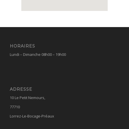
HORAIRES
Lundi – Dimanche 08h00 – 19h00
ADRESSE
10 Le Petit Nemours,
77710
Lorrez-Le-Bocage-Préaux