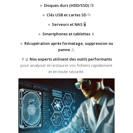
🔹
Disques durs (HDD/SSD)
💽
🔹
Clés USB et cartes SD
📂
🔹
Serveurs et NAS
🖥️
🔹
Smartphones et tablettes
📱
🔹
Récupération après formatage, suppression ou
panne
⚠️
👨‍💻
Nos experts utilisent des outils performants
pour analyser et restaurer vos fichiers rapidement
et en toute sécurité.