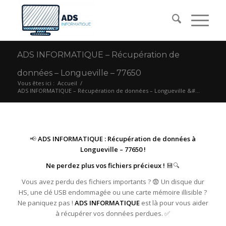
ADS INFORMATIQUE – Récupération de
données – Longueville – 77650
Vous êtes ici :
Accueil
/
ADS INFORMATIQUE – Récupération de données – Longueville &#...
📢
ADS INFORMATIQUE : Récupération de données à
Longueville – 77650 !
Ne perdez plus vos fichiers précieux !
💾🔍
Vous avez perdu des fichiers importants ? 😨 Un disque dur
HS, une clé USB endommagée ou une carte mémoire illisible ?
Ne paniquez pas !
ADS INFORMATIQUE
est là pour vous aider
à récupérer vos données perdues. ✅