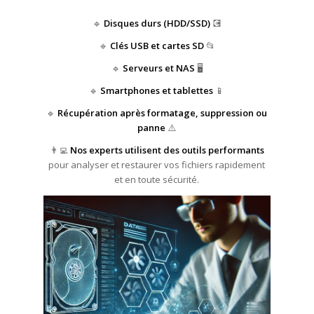
🔹
Disques durs (HDD/SSD)
💽
🔹
Clés USB et cartes SD
📂
🔹
Serveurs et NAS
🖥️
🔹
Smartphones et tablettes
📱
🔹
Récupération après formatage, suppression ou
panne
⚠️
👨‍💻
Nos experts utilisent des outils performants
pour analyser et restaurer vos fichiers rapidement
et en toute sécurité.