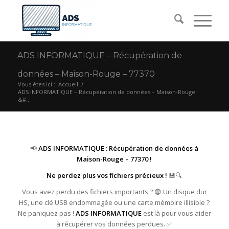
ADS INFORMATIQUE – Récupération de
données – Maison-Rouge – 77370
Vous êtes ici :
Accueil
/
ADS INFORMATIQUE – Récupération de données – Maison-Rouge
&#...
📢
ADS INFORMATIQUE : Récupération de données à
Maison-Rouge – 77370 !
Ne perdez plus vos fichiers précieux !
💾🔍
Vous avez perdu des fichiers importants ? 😨 Un disque dur
HS, une clé USB endommagée ou une carte mémoire illisible ?
Ne paniquez pas !
ADS INFORMATIQUE
est là pour vous aider
à récupérer vos données perdues. ✅