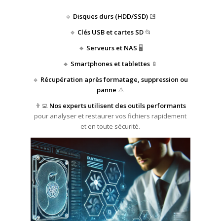
🔹
Disques durs (HDD/SSD)
💽
🔹
Clés USB et cartes SD
📂
🔹
Serveurs et NAS
🖥️
🔹
Smartphones et tablettes
📱
🔹
Récupération après formatage, suppression ou
panne
⚠️
👨‍💻
Nos experts utilisent des outils performants
pour analyser et restaurer vos fichiers rapidement
et en toute sécurité.