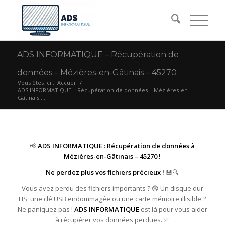
ADS INFORMATIQUE – Récupération de
données – Mézières-en-Gâtinais – 45270
Vous êtes ici :
Accueil
/
ADS INFORMATIQUE – Récupération de données – Mézières-en-
Gâtinais ̵...
📢
ADS INFORMATIQUE : Récupération de données à
Mézières-en-Gâtinais – 45270 !
Ne perdez plus vos fichiers précieux !
💾🔍
Vous avez perdu des fichiers importants ? 😨 Un disque dur
HS, une clé USB endommagée ou une carte mémoire illisible ?
Ne paniquez pas !
ADS INFORMATIQUE
est là pour vous aider
à récupérer vos données perdues. ✅