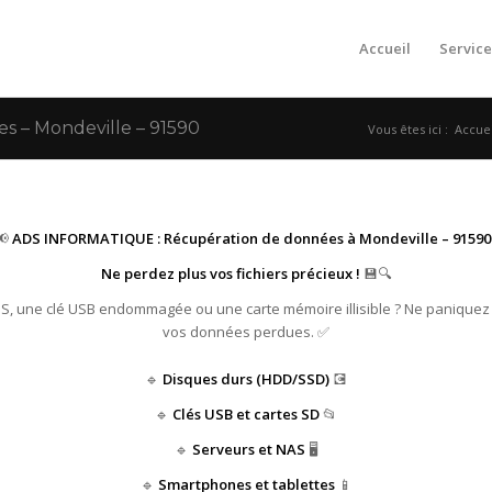
Accueil
Service
 – Mondeville – 91590
Vous êtes ici :
Accuei
📢
ADS INFORMATIQUE : Récupération de données à Mondeville – 91590 
Ne perdez plus vos fichiers précieux !
💾🔍
HS, une clé USB endommagée ou une carte mémoire illisible ? Ne paniquez
vos données perdues. ✅
🔹
Disques durs (HDD/SSD)
💽
🔹
Clés USB et cartes SD
📂
🔹
Serveurs et NAS
🖥️
🔹
Smartphones et tablettes
📱