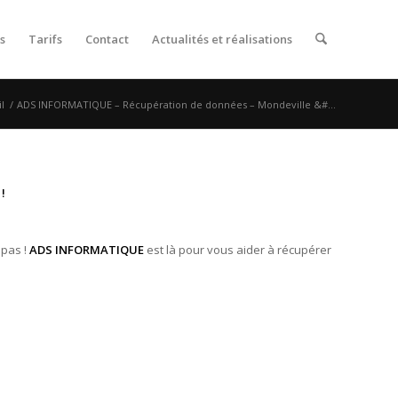
s
Tarifs
Contact
Actualités et réalisations
l
/
ADS INFORMATIQUE – Récupération de données – Mondeville &#...
!
 pas !
ADS INFORMATIQUE
est là pour vous aider à récupérer