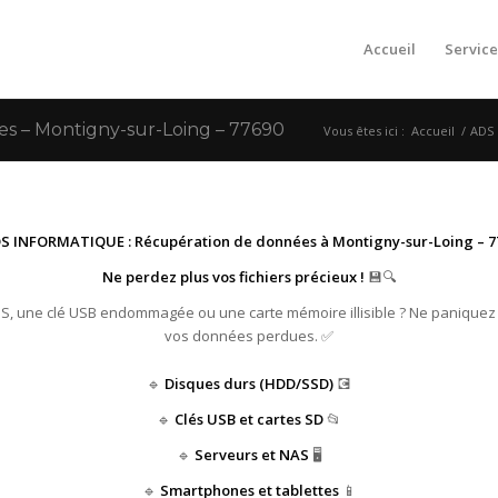
Accueil
Service
 – Montigny-sur-Loing – 77690
Vous êtes ici :
Accueil
/
ADS 
S INFORMATIQUE : Récupération de données à Montigny-sur-Loing – 77
Ne perdez plus vos fichiers précieux !
💾🔍
HS, une clé USB endommagée ou une carte mémoire illisible ? Ne paniquez
vos données perdues. ✅
🔹
Disques durs (HDD/SSD)
💽
🔹
Clés USB et cartes SD
📂
🔹
Serveurs et NAS
🖥️
🔹
Smartphones et tablettes
📱