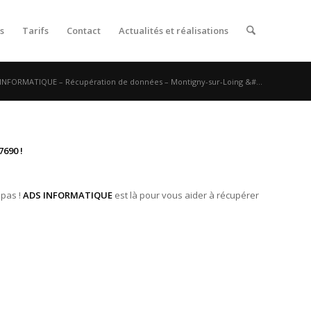
s
Tarifs
Contact
Actualités et réalisations
INFORMATIQUE – Récupération de données – Montigny-sur-Loing &#...
690 !
 pas !
ADS INFORMATIQUE
est là pour vous aider à récupérer