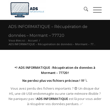
ADS INFORMATIQUE – Récupération de
données – Mormant – 77720
Vous êtes ici :
Accueil
/
ADS INFORMATIQUE – Récupération de données – Mormant – 77...
📢
ADS INFORMATIQUE : Récupération de données à
Mormant – 77720 !
Ne perdez plus vos fichiers précieux !
💾🔍
Vous avez perdu des fichiers importants ? 😨 Un disque dur
HS, une clé USB endommagée ou une carte mémoire illisible ?
Ne paniquez pas !
ADS INFORMATIQUE
est là pour vous aider
à récupérer vos données perdues. ✅