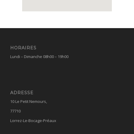
HORAIRES
Lundi – Dimanche 08h00 – 19h00
ADRESSE
10 Le Petit Nemours,
77710
Lorrez-Le-Bocage-Préaux