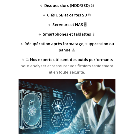
🔹
Disques durs (HDD/SSD)
💽
🔹
Clés USB et cartes SD
📂
🔹
Serveurs et NAS
🖥️
🔹
Smartphones et tablettes
📱
🔹
Récupération après formatage, suppression ou
panne
⚠️
👨‍💻
Nos experts utilisent des outils performants
pour analyser et restaurer vos fichiers rapidement
et en toute sécurité.