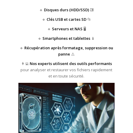
🔹
Disques durs (HDD/SSD)
💽
🔹
Clés USB et cartes SD
📂
🔹
Serveurs et NAS
🖥️
🔹
Smartphones et tablettes
📱
🔹
Récupération après formatage, suppression ou
panne
⚠️
👨‍💻
Nos experts utilisent des outils performants
pour analyser et restaurer vos fichiers rapidement
et en toute sécurité.