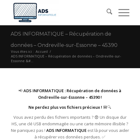
ADS INFORMATIQUE – Récupération de
données – Ondreville-sur-Essonne – 45390
Vous êtes ici :
Accueil
/
ADS INFORMATIQUE – Récupération de données – Ondreville-sur-
Essonne &#...
📢
ADS INFORMATIQUE : Récupération de données à
Ondreville-sur-Essonne – 45390 !
Ne perdez plus vos fichiers précieux !
💾🔍
Vous avez perdu des fichiers importants ? 😨 Un disque dur
HS, une clé USB endommagée ou une carte mémoire illisible ?
Ne paniquez pas !
ADS INFORMATIQUE
est là pour vous aider
à récupérer vos données perdues. ✅