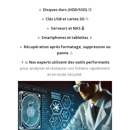
🔹
Disques durs (HDD/SSD)
💽
🔹
Clés USB et cartes SD
📂
🔹
Serveurs et NAS
🖥️
🔹
Smartphones et tablettes
📱
🔹
Récupération après formatage, suppression ou
panne
⚠️
👨‍💻
Nos experts utilisent des outils performants
pour analyser et restaurer vos fichiers rapidement
et en toute sécurité.