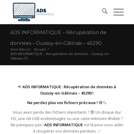
ADS INFORMATIQUE – Récupération de
données – Oussoy-en-Gâtinais – 45290
Vous êtes ici :
Accueil
/
ADS INFORMATIQUE – Récupération de données – Oussoy-en-
Gâtinais ...
📢
ADS INFORMATIQUE : Récupération de données à
Oussoy-en-Gâtinais – 45290 !
Ne perdez plus vos fichiers précieux !
💾🔍
Vous avez perdu des fichiers importants ? 😨 Un disque dur
HS, une clé USB endommagée ou une carte mémoire illisible ?
Ne paniquez pas !
ADS INFORMATIQUE
est là pour vous aider
à récupérer vos données perdues. ✅